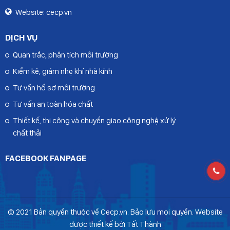
vận chuyển và sử dụng
Website:
cecp.vn
hóa chất.
DỊCH VỤ
Quan trắc, phân tích môi trường
Kiểm kê, giảm nhẹ khí nhà kính
Tư vấn hồ sơ môi trường
Tư vấn an toàn hóa chất
Thiết kế, thi công và chuyển giao công nghệ xử lý
chất thải
FACEBOOK FANPAGE
© 2021 Bản quyền thuộc về Cecp.vn. Bảo lưu mọi quyền. Website
được thiết kế bởi Tất Thành