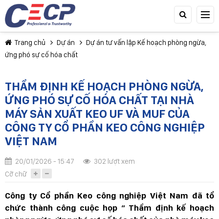
Trang chủ
Dự án
Dự án tư vấn lập Kế hoạch phòng ngừa,
ứng phó sự cố hóa chất
THẨM ĐỊNH KẾ HOẠCH PHÒNG NGỪA,
ỨNG PHÓ SỰ CỐ HÓA CHẤT TẠI NHÀ
MÁY SẢN XUẤT KEO UF VÀ MUF CỦA
TIẾP TỤC MUA HÀNG
CÔNG TY CỔ PHẦN KEO CÔNG NGHIỆP
VIỆT NAM
20/01/2026 - 15:47
302 lượt xem
Cỡ chữ
Công ty Cổ phần Keo công nghiệp Việt Nam đã tổ
chức thành công cuộc họp “ Thẩm định kế hoạch