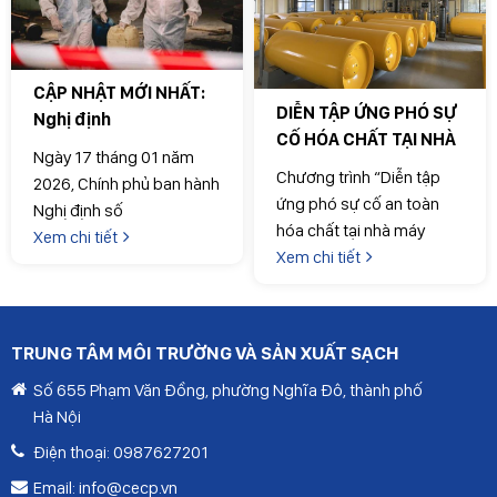
CẬP NHẬT MỚI NHẤT:
DIỄN TẬP ỨNG PHÓ SỰ
Nghị định
CỐ HÓA CHẤT TẠI NHÀ
25/2026/NĐ-CP
Ngày 17 tháng 01 năm
MÁY NƯỚC MẶT SÔNG
hướng dẫn Luật Hóa
Chương trình “Diễn tập
2026, Chính phủ ban hành
HỒNG: CHỦ ĐỘNG –
chất
ứng phó sự cố an toàn
Nghị định số
BÀI BẢN – SẴN SÀNG
hóa chất tại nhà máy
25/2026/NĐ-CP quy định
Xem chi tiết
nước mặt sông Hồng” đã
Xem chi tiết
chi tiết và hướng dẫn thi
được tổ chức thành công
hành một số điều của
Luật Hóa chất, thay thế
Nghị định số
TRUNG TÂM MÔI TRƯỜNG VÀ SẢN XUẤT SẠCH
113/2017/NĐ-CP. Nghị
Số 655 Phạm Văn Đồng, phường Nghĩa Đô, thành phố
định này có phạm vi điều
Hà Nội
chỉnh rộng, tác động trực
tiếp đến hoạt động sản
Điện thoại:
0987627201
xuất, kinh doanh, lưu trữ,
Email:
info@cecp.vn