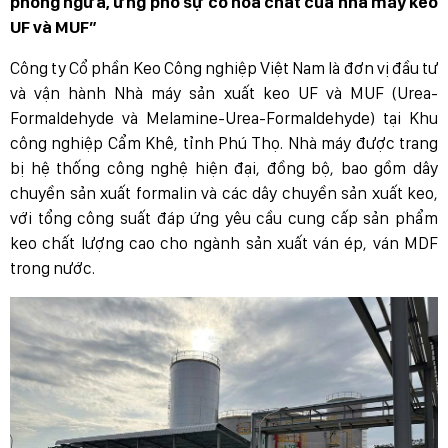
phòng ngừa, ứng phó sự cố hóa chất của nhà máy keo
UF và MUF”
Công ty Cổ phần Keo Công nghiệp Việt Nam là đơn vị đầu tư
và vận hành Nhà máy sản xuất keo UF và MUF (Urea-
Formaldehyde và Melamine-Urea-Formaldehyde) tại Khu
công nghiệp Cẩm Khê, tỉnh Phú Thọ. Nhà máy được trang
bị hệ thống công nghệ hiện đại, đồng bộ, bao gồm dây
chuyền sản xuất formalin và các dây chuyền sản xuất keo,
với tổng công suất đáp ứng yêu cầu cung cấp sản phẩm
keo chất lượng cao cho ngành sản xuất ván ép, ván MDF
trong nước.