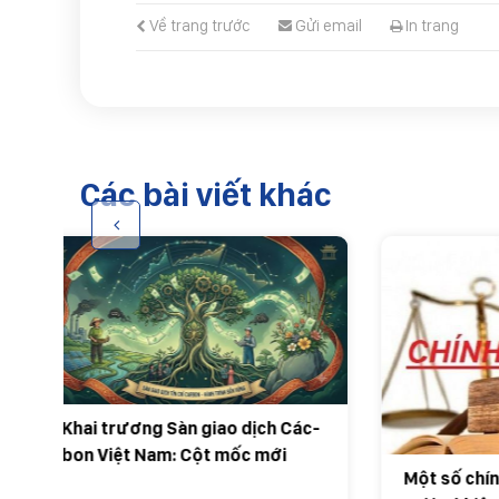
Về trang trước
Gửi email
In trang
Các bài viết khác
Dự án
đánh 
(ĐTM)
ác-
Một số chính sách môi trường
Bền