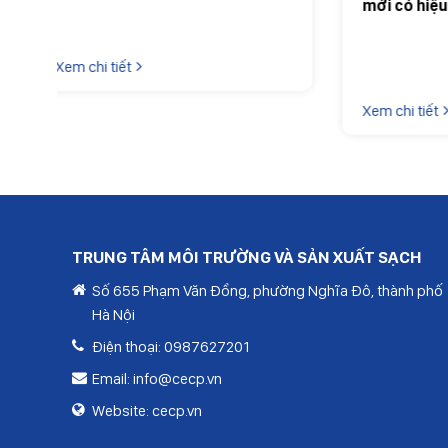
mới có hiệu lực từ tháng 7/2026
Xem chi
doanh nghiệp cần lưu ý
Xem chi tiết
TRUNG TÂM MÔI TRƯỜNG VÀ SẢN XUẤT SẠCH
Số 655 Phạm Văn Đồng, phường Nghĩa Đô, thành phố
Hà Nội
Điện thoại:
0987627201
Email:
info@cecp.vn
Website:
cecp.vn