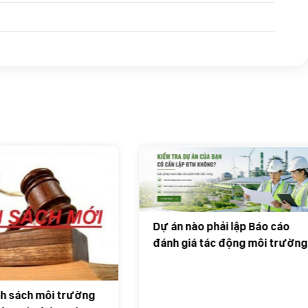
 nào phải lập Báo cáo
giá tác động môi trường
?
Kiểm kê khí nhà kính giai
2025–2026: Doanh nghiệ
chuẩn bị từ sớm