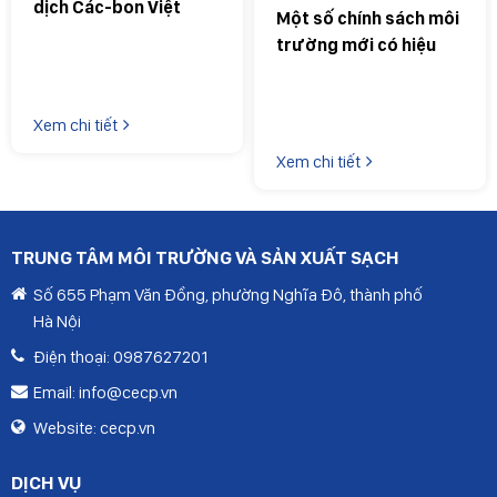
dịch Các-bon Việt
Một số chính sách môi
Nam: Cột mốc mới
trường mới có hiệu
trong hành trình Phát
lực từ tháng 7/2026
triển Bền vững
doanh nghiệp cần lưu
Xem chi tiết
ý
Xem chi tiết
TRUNG TÂM MÔI TRƯỜNG VÀ SẢN XUẤT SẠCH
Số 655 Phạm Văn Đồng, phường Nghĩa Đô, thành phố
Hà Nội
Điện thoại:
0987627201
Email:
info@cecp.vn
Website:
cecp.vn
DỊCH VỤ