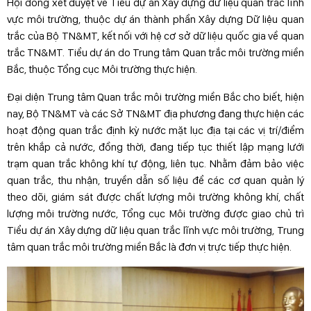
Hội đồng xét duyệt về Tiểu dự án Xây dựng dữ liệu quan trắc lĩnh
vực môi trường, thuộc dự án thành phần Xây dựng Dữ liệu quan
trắc của Bộ TN&MT, kết nối với hệ cơ sở dữ liệu quốc gia về quan
trắc TN&MT. Tiểu dự án do Trung tâm Quan trắc môi trường miền
Bắc, thuộc Tổng cục Môi trường thực hiện.
Đại diện Trung tâm Quan trắc môi trường miền Bắc cho biết, hiện
nay, Bộ TN&MT và các Sở TN&MT địa phương đang thực hiện các
hoạt động quan trắc định kỳ nước mặt lục địa tại các vị trí/điểm
trên khắp cả nước, đồng thời, đang tiếp tục thiết lập mạng lưới
trạm quan trắc không khí tự động, liên tục. Nhằm đảm bảo việc
quan trắc, thu nhận, truyền dẫn số liệu để các cơ quan quản lý
theo dõi, giám sát được chất lượng môi trường không khí, chất
lượng môi trường nước, Tổng cục Môi trường được giao chủ trì
Tiểu dự án Xây dựng dữ liệu quan trắc lĩnh vực môi trường, Trung
tâm quan trắc môi trường miền Bắc là đơn vị trực tiếp thực hiện.