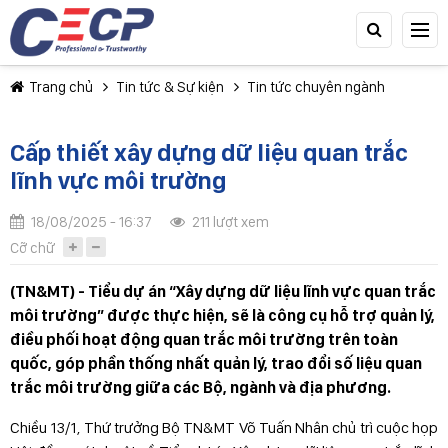
Trang chủ
Tin tức & Sự kiện
Tin tức chuyên ngành
Cấp thiết xây dựng dữ liệu quan trắc
lĩnh vực môi trường
18/08/2025 - 16:37
211 lượt xem
TIẾP TỤC MUA HÀNG
Cỡ chữ
(TN&MT) - Tiểu dự án “Xây dựng dữ liệu lĩnh vực quan trắc
môi trường” được thực hiện, sẽ là công cụ hỗ trợ quản lý,
điều phối hoạt động quan trắc môi trường trên toàn
quốc, góp phần thống nhất quản lý, trao đổi số liệu quan
trắc môi trường giữa các Bộ, ngành và địa phương.
Chiều 13/1, Thứ trưởng Bộ TN&MT Võ Tuấn Nhân chủ trì cuộc họp