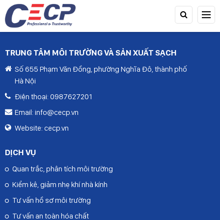
TRUNG TÂM MÔI TRƯỜNG VÀ SẢN XUẤT SẠCH
Số 655 Phạm Văn Đồng, phường Nghĩa Đô, thành phố
Hà Nội
Điện thoại:
0987627201
Email:
info@cecp.vn
TIẾP TỤC MUA HÀNG
Website:
cecp.vn
DỊCH VỤ
Quan trắc, phân tích môi trường
Kiểm kê, giảm nhẹ khí nhà kính
Tư vấn hồ sơ môi trường
Tư vấn an toàn hóa chất