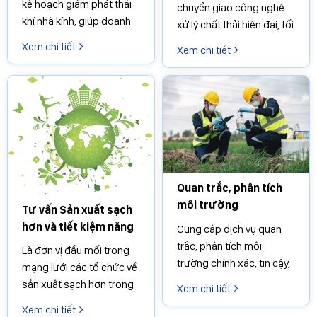
kế hoạch giảm phát thải
chuyển giao công nghệ
khí nhà kính, giúp doanh
xử lý chất thải hiện đại, tối
nghiệp tuân thủ pháp luật
ưu chi phí, bảo đảm
Xem chi tiết
Xem chi tiết
và phát triển bền vững
chuẩn môi trường và phát
triển bền vững
Quan trắc, phân tích
môi trường
Tư vấn Sản xuất sạch
hơn và tiết kiệm năng
Cung cấp dịch vụ quan
lượng
trắc, phân tích môi
Là đơn vị đầu mối trong
trường chính xác, tin cậy,
mạng lưới các tổ chức về
hỗ trợ doanh nghiệp kiểm
sản xuất sạch hơn trong
Xem chi tiết
soát rủi ro và tuân thủ quy
ngành Công thương, thực
Xem chi tiết
định