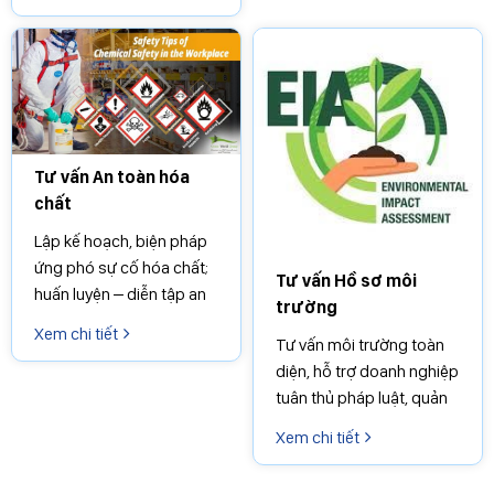
hiện các nhiệm vụ dự án
về Sản xuất sạch hơn
trong ngành Công
thương;
Tư vấn An toàn hóa
chất
Lập kế hoạch, biện pháp
ứng phó sự cố hóa chất;
Tư vấn Hồ sơ môi
huấn luyện – diễn tập an
trường
toàn, giúp doanh nghiệp
Xem chi tiết
Tư vấn môi trường toàn
tuân thủ pháp luật và
diện, hỗ trợ doanh nghiệp
phòng ngừa rủi ro
tuân thủ pháp luật, quản
lý rủi ro và hướng tới phát
Xem chi tiết
triển xanh bền vững