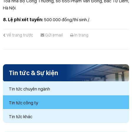
Tòa nhà Bộ Công Thương, số 655 Phạm Văn Đồng, Bắc Từ Liêm,
Hà Nội.
8. Lệ phí xét tuyển:
500.000 đồng/thí sinh./.
Về trang trước
Gửi email
In trang
Tin tức & Sự kiện
Tin tức chuyên ngành
Tin tức công ty
Tin tức khác