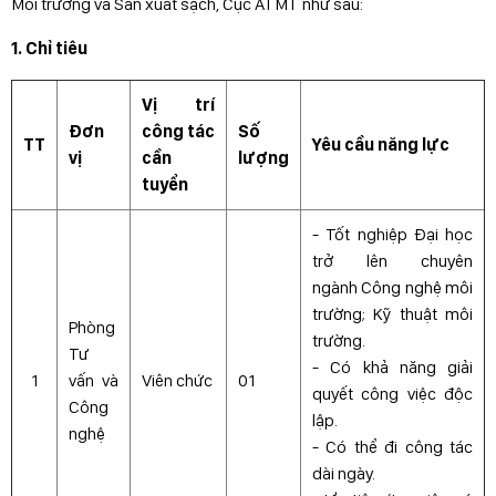
Môi trường và Sản xuất sạch, Cục ATMT như sau:
1. Chỉ tiêu
Vị trí
Đơn
công tác
Số
TT
Yêu cầu năng lực
vị
cần
lượng
tuyển
- Tốt nghiệp Đại học
trở lên chuyên
ngành Công nghệ môi
trường; Kỹ thuật môi
Phòng
trường.
Tư
- Có khả năng giải
1
vấn và
Viên chức
01
quyết công việc độc
Công
lập.
nghệ
- Có thể đi công tác
dài ngày.