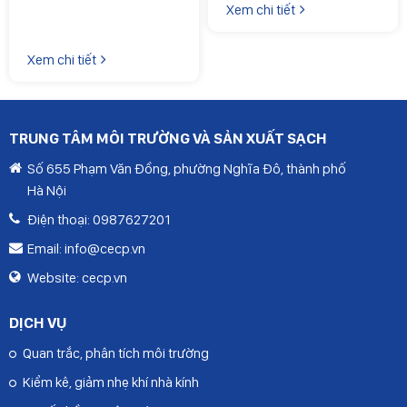
phòng thí nghiệm năm
dụng viên chức năm 2022
Xem chi tiết
2025"
làm việc tại Trung tâm
Môi trường và Sản xuất
Xem chi tiết
sạch.
TRUNG TÂM MÔI TRƯỜNG VÀ SẢN XUẤT SẠCH
Số 655 Phạm Văn Đồng, phường Nghĩa Đô, thành phố
Hà Nội
Điện thoại:
0987627201
Email:
info@cecp.vn
Website:
cecp.vn
DỊCH VỤ
Quan trắc, phân tích môi trường
Kiểm kê, giảm nhẹ khí nhà kính